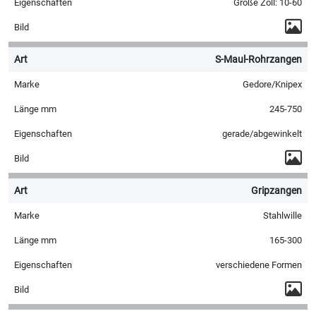
Größe Zoll: 10-60
S-Maul-Rohrzangen
Gedore/Knipex
245-750
gerade/abgewinkelt
Gripzangen
Stahlwille
165-300
verschiedene Formen